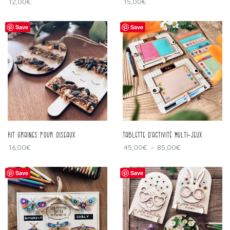
12,00
€
15,00
€
Save
Save
kit graines pour oiseaux
Tablette d’activité multi-jeux
16,00
€
45,00
€
–
85,00
€
Save
Save