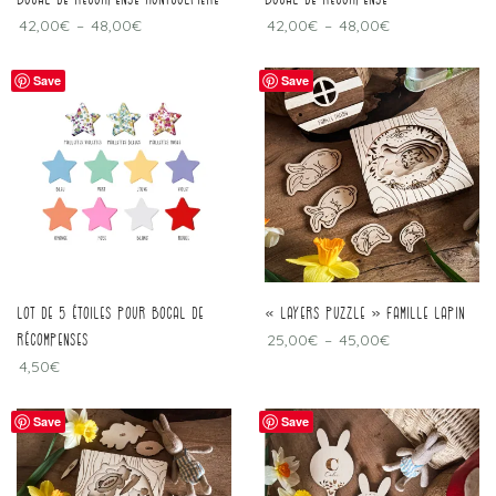
42,00
€
–
48,00
€
42,00
€
–
48,00
€
Save
Save
Lot de 5 étoiles pour bocal de
« Layers puzzle » famille lapin
récompenses
25,00
€
–
45,00
€
4,50
€
Save
Save