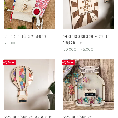
kit herbier (détective nature)
affiche bois bicolore « c’est le
28,00
€
cirque ici ! »
30,00
€
–
45,00
€
Save
Save
Bocal de récompense montgolfière
Bocal de récompense