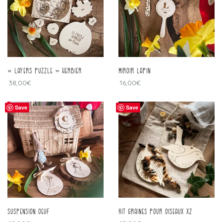
« Layers puzzle » herbier
Miroir lapin
38,00
€
16,00
€
Save
Save
Suspension oeuf
kit graines pour oiseaux x2