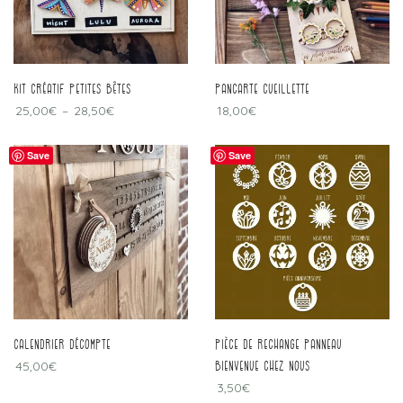
kit créatif petites bêtes
pancarte cueillette
25,00
€
–
28,50
€
18,00
€
Save
Save
calendrier décompte
Pièce de rechange panneau
45,00
€
bienvenue chez nous
3,50
€