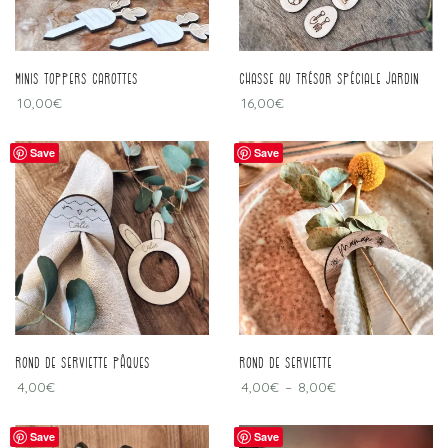
Minis toppers carottes
Chasse au trésor spéciale jardin
10,00
€
16,00
€
Save
Save
Rond de serviette Pâques
rond de serviette
4,00
€
4,00
€
–
8,00
€
Save
Save