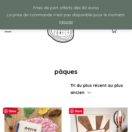
Frais de ports offerts à partir de 80€ d'achat :)
Frais de port offerts dès 80 euros
La prise de commande n'est pas disponible pour le moment.
Ignorer
0
pâques
Tri du plus récent au plus
ancien
Save
Save