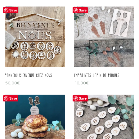
Save
Save
panneau bienvenue chez nous
Empreintes lapin de pâques
50,00
€
10,00
€
Save
Save