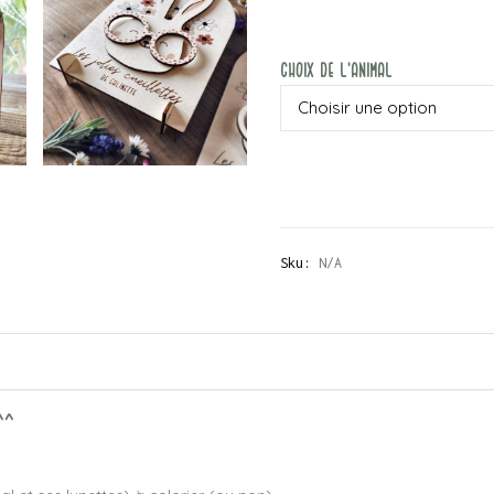
Choix De L'animal
Sku:
N/A
^^