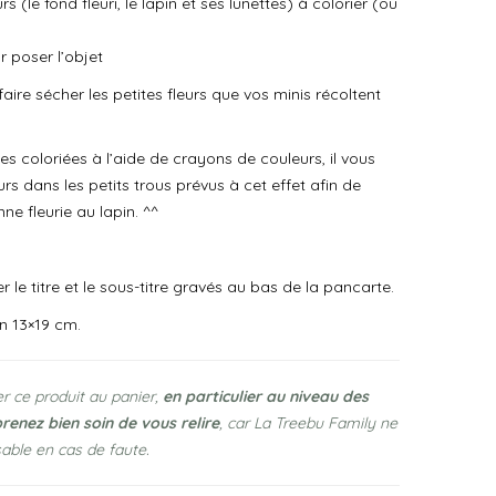
 (le fond fleuri, le lapin et ses lunettes) à colorier (ou
r poser l’objet
faire sécher les petites fleurs que vos minis récoltent
es coloriées à l’aide de crayons de couleurs, il vous
leurs dans les petits trous prévus à cet effet afin de
ne fleurie au lapin. ^^
r le titre et le sous-titre gravés au bas de la pancarte.
on 13×19 cm.
r ce produit au panier,
en particulier au niveau des
prenez bien soin de vous relire
, car La Treebu Family ne
able en cas de faute.