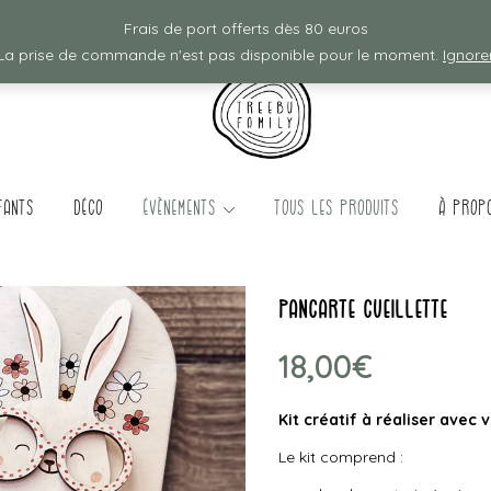
Frais de ports offerts à partir de 80€ d'achat :)
Frais de port offerts dès 80 euros
La prise de commande n'est pas disponible pour le moment.
Ignore
fants
Déco
évènements
TOUS LES PRODUITS
à prop
pancarte cueillette
18,00
€
Kit créatif à réaliser avec 
Le kit comprend :