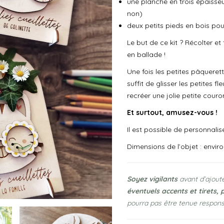
une planche en trois épaisseurs
non)
deux petits pieds en bois pou
Le but de ce kit ? Récolter et 
en ballade !
Une fois les petites pâquerett
suffit de glisser les petites f
recréer une jolie petite couron
Et surtout, amusez-vous !
Il est possible de personnalise
Dimensions de l’objet : envir
Soyez vigilants
avant d’ajoute
éventuels accents et tirets, 
pourra pas être tenue respons