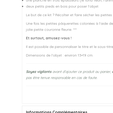
une planche en trois épaisseurs (le fond fleuri, l’ani
deux petits pieds en bois pour poser l’objet
Le but de ce kit ? Récolter et faire sécher les petites
Une fois les petites pâquerettes coloriées à l’aide de
jolie petite couronne fleurie. ^^
Et surtout, amusez-vous !
Il est possible de personnaliser le titre et le sous-ti
Dimensions de l’objet : environ 13×19 cm.
Soyez vigilants
avant d’ajouter ce produit au panier,
pas être tenue responsable en cas de faute.
Informations Complémentaires