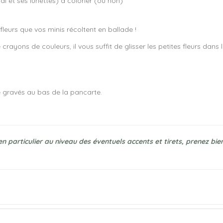
mal et ses lunettes) à colorier (ou non)
 fleurs que vos minis récoltent en ballade !
 crayons de couleurs, il vous suffit de glisser les petites fleurs dans 
tre gravés au bas de la pancarte.
en particulier au niveau des éventuels accents et tirets, prenez bien