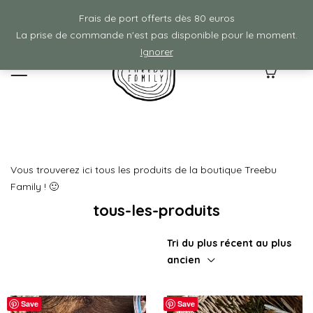
Frais de ports offerts à partir de 80€ d'achat :)
Frais de port offerts dès 80 euros
La prise de commande n'est pas disponible pour le moment.
Ignorer
0
Vous trouverez ici tous les produits de la boutique Treebu
Family ! 🙂
tous-les-produits
Tri du plus récent au plus
ancien
Save
Save