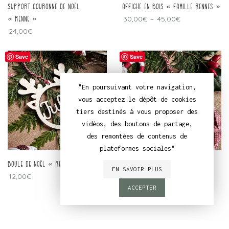
Support couronne de Noël
Affiche en bois « Famille Rennes »
« Renne »
30,00
€
–
45,00
€
24,00
€
Save
Save
"En poursuivant votre navigation,
vous acceptez le dépôt de cookies
tiers destinés à vous proposer des
vidéos, des boutons de partage,
des remontées de contenus de
plateformes sociales"
boule de Noël « renne »
boule de Noël « planche à
EN SAVOIR PLUS
12,00
€
découper »
15,00
€
ACCEPTER