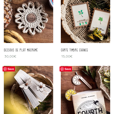
Dessous de plat macramé
carte timbre chance
30,00
€
15,00
€
Save
Save