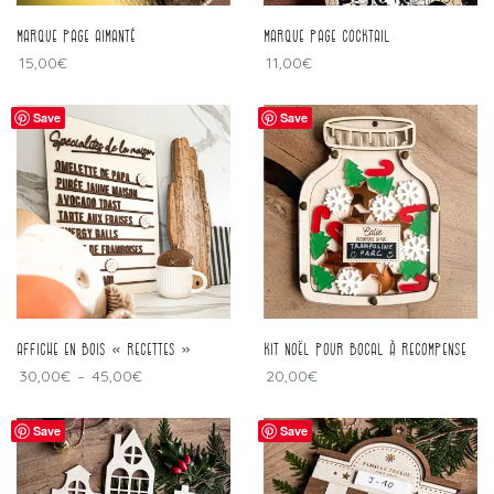
Marque page aimanté
Marque page cocktail
15,00
€
11,00
€
Save
Save
Affiche en bois « recettes »
Kit Noël pour bocal à recompense
30,00
€
–
45,00
€
20,00
€
Save
Save