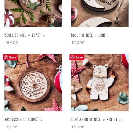
boule de Noël « forêt »
boule de Noël « Lune »
18,00
€
15,00
€
Save
Save
Suspension sottisomètre
suspension de Noël « ficelle »
16,00
€
15,00
€