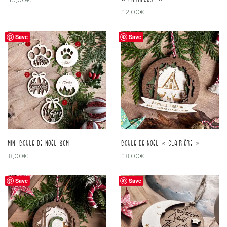
12,00
€
Save
Save
mini boule de Noël 8cm
boule de Noël « clairière »
8,00
€
18,00
€
Save
Save