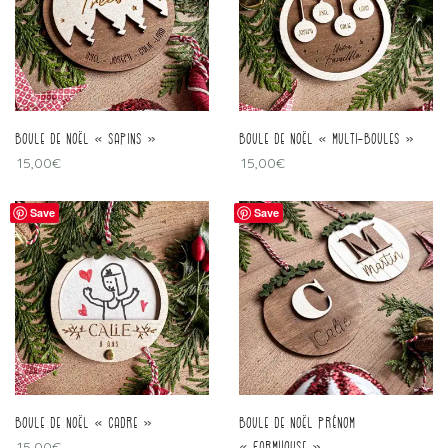
boule de Noël « sapins »
boule de Noël « multi-boules »
15,00
€
15,00
€
Save
Save
boule de Noël « cadre »
boule de Noël prénom
15,00
€
« farmhouse »