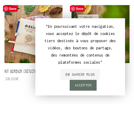
Save
Save
"En poursuivant votre navigation,
vous acceptez le dépôt de cookies
tiers destinés à vous proposer des
vidéos, des boutons de partage,
des remontées de contenus de
plateformes sociales"
kit herbier (détective nature)
planche de révision (additions et
EN SAVOIR PLUS
28,00
€
multiplications)
22,00
€
ACCEPTER