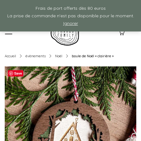
Frais de ports offerts à partir de 80€ d'achat :)
Frais de port offerts dès 80 euros
La prise de commande n'est pas disponible pour le moment.
Ignorer
0
Accueil
évènements
Noël
boule de Noël « clairière »
Save