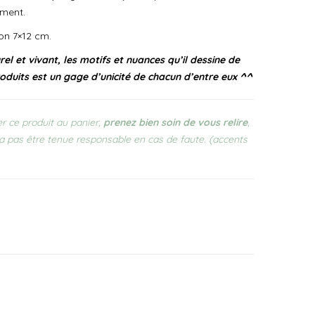
ément.
on 7×12 cm.
el et vivant, les motifs et nuances qu’il dessine de
oduits est un gage d’unicité de chacun d’entre eux ^^
r ce produit au panier,
prenez bien soin de vous relire
,
a pas être tenue responsable en cas de faute. (accents