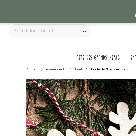
Fête des grands-mères
en
Accueil
évènements
Noël
boule de Noël « renne »