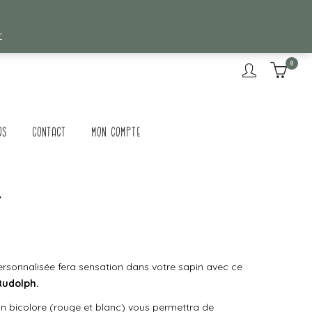
r
0
os
Contact
Mon compte
»
ersonnalisée fera sensation dans votre sapin avec ce
Rudolph.
on bicolore (rouge et blanc) vous permettra de