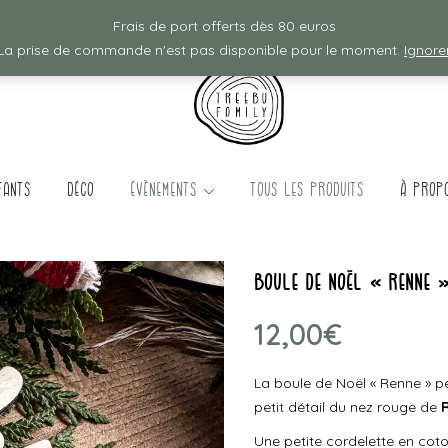
Frais de ports offerts à partir de 80€ d'achat :)
Frais de port offerts dès 80 euros
La prise de commande n'est pas disponible pour le moment.
Ignore
fants
Déco
évènements
TOUS LES PRODUITS
à prop
boule de Noël « renne 
12,00
€
La boule de Noël « Renne » p
petit détail du nez rouge de
Une petite cordelette en cot