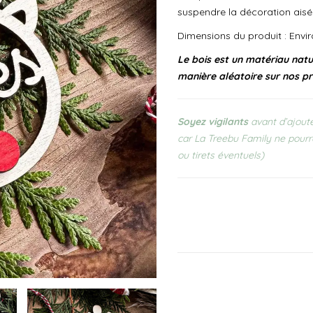
suspendre la décoration ais
Dimensions du produit : Envir
Le bois est un matériau natur
manière aléatoire sur nos pr
Soyez vigilants
avant d’ajoute
car La Treebu Family ne pourr
ou tirets éventuels)