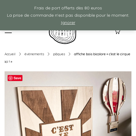
Frais de ports offerts à partir de 80€ d'achat :)
Frais de port offerts dès 80 euros
La prise de commande n'est pas disponible pour le moment.
Ignorer
0
Accueil
évènements
pâques
affiche bois bicolore « c’est le cirque
ici ! »
Save