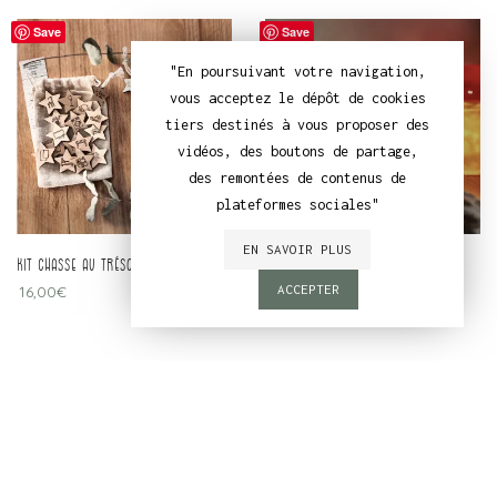
Save
Save
"En poursuivant votre navigation,
vous acceptez le dépôt de cookies
tiers destinés à vous proposer des
vidéos, des boutons de partage,
des remontées de contenus de
plateformes sociales"
EN SAVOIR PLUS
kit chasse au trésor
porte petite souris
16,00
€
24,00
€
–
38,00
€
ACCEPTER