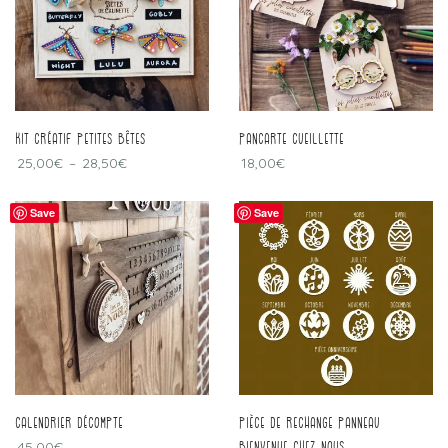
kit créatif petites bêtes
pancarte cueillette
25,00
€
–
28,50
€
18,00
€
Save
Save
calendrier décompte
Pièce de rechange panneau
45,00
€
bienvenue chez nous