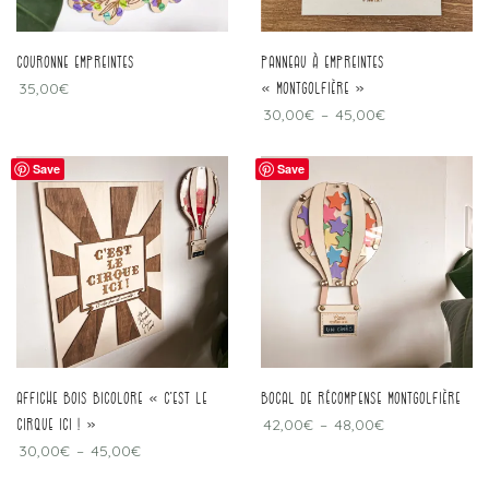
couronne empreintes
panneau à empreintes
35,00
€
« montgolfière »
30,00
€
–
45,00
€
Save
Save
affiche bois bicolore « c’est le
Bocal de récompense montgolfière
cirque ici ! »
42,00
€
–
48,00
€
30,00
€
–
45,00
€