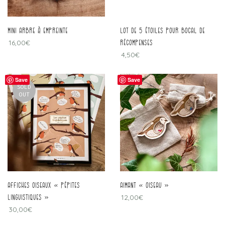
Mini arbre à empreinte
Lot de 5 étoiles pour bocal de
16,00
€
récompenses
4,50
€
Save
Save
SOLD
OUT
Affiches oiseaux « pépites
Aimant « oiseau »
linguistiques »
12,00
€
30,00
€