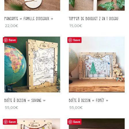
pancarte « famille d’oiseaux »
topper de bouquet 2 en 1 oiseau
22,00
€
15,00
€
Save
Save
Boîte à dessin « savane »
Boîte à dessin « forêt »
55,00
€
55,00
€
Save
Save