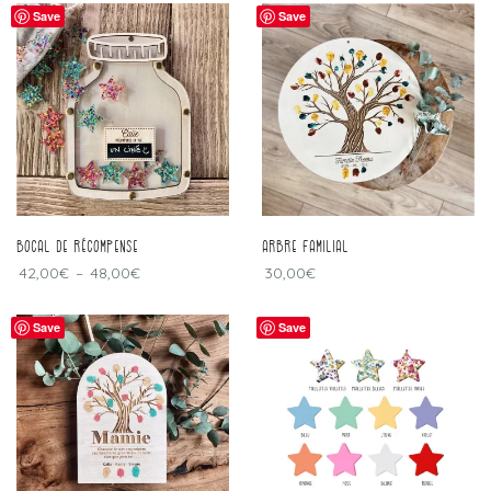
Save
Save
Bocal de récompense
Arbre familial
42,00
€
–
48,00
€
30,00
€
Save
Save