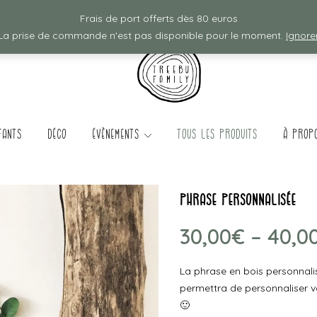
Frais de ports offerts à partir de 80€ d'achat :)
Frais de port offerts dès 80 euros
La prise de commande n'est pas disponible pour le moment.
Ignore
fants
Déco
évènements
TOUS LES PRODUITS
à prop
Phrase Personnalisée
30,00
€
–
40,0
La phrase en bois personnali
permettra de personnaliser vo
🙂