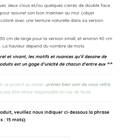
 avec deux clous et/ou quelques carrés de double face
pour assurer son bon maintien au mur. (objet
coloré avec une teinture naturelle dans sa version
on 30 cm de large pour la version small, et environ 40 cm
ge. La hauteur dépend du nombre de mots.
el et vivant, les motifs et nuances qu’il dessine de
oduits est un gage d’unicité de chacun d’entre eux ^^
r ce produit au panier,
prenez bien soin de vous relire
,
a pas être tenue responsable en cas de faute.
oduit, veuillez nous indiquer ci-dessous la phrase
x : 15 mots):