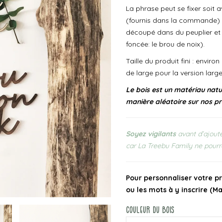
La phrase peut se fixer soit
(fournis dans la commande) 
découpé dans du peuplier et 
foncée: le brou de noix).
Taille du produit fini : envir
de large pour la version lar
Le bois est un matériau natur
manière aléatoire sur nos pr
Soyez vigilants
avant d’ajoute
car La Treebu Family ne pourr
Pour personnaliser votre pr
ou les mots à y inscrire (Ma
Couleur Du Bois