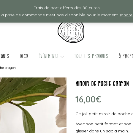
Frais de ports offerts à partir de 80€ d'achat :)
Frais de port offerts dès 80 euros
La prise de commande n'est pas disponible pour le moment.
Ignore
fants
Déco
évènements
TOUS LES PRODUITS
à prop
che crayon
miroir de poche crayon
16,00
€
Ce joli petit miroir de poche 
Avec son petit format et son 
glisser dans un sac à main.