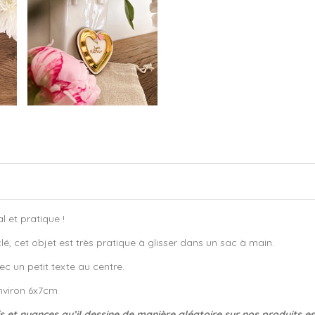
l et pratique !
, cet objet est très pratique à glisser dans un sac à main.
ec un petit texte au centre.
environ 6x7cm
fs et nuances qu’il dessine de manière aléatoire sur nos produits e