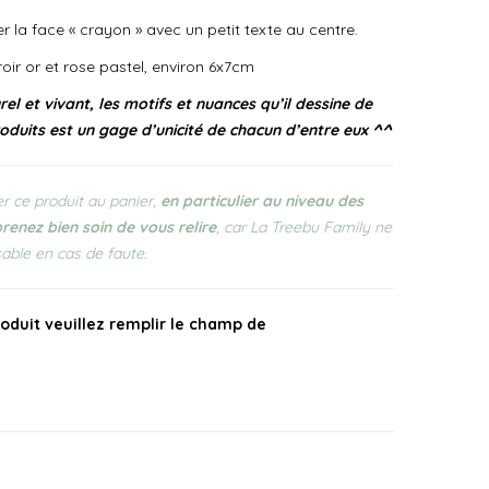
er la face « crayon » avec un petit texte au centre.
roir or et rose pastel, environ 6x7cm
el et vivant, les motifs et nuances qu’il dessine de
oduits est un gage d’unicité de chacun d’entre eux ^^
r ce produit au panier,
en particulier au niveau des
prenez bien soin de vous relire
, car La Treebu Family ne
able en cas de faute.
oduit veuillez remplir le champ de