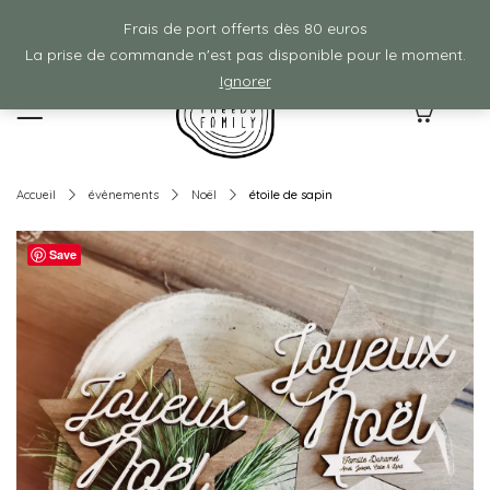
Frais de ports offerts à partir de 80€ d'achat :)
Frais de port offerts dès 80 euros
La prise de commande n'est pas disponible pour le moment.
Ignorer
0
Accueil
évènements
Noël
étoile de sapin
Save