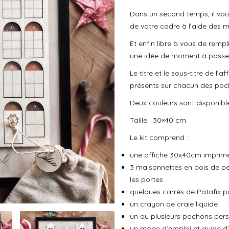
Dans un second temps, il vous
de votre cadre à l’aide des m
Et enfin libre à vous de rempl
une idée de moment à passer e
Le titre et le sous-titre de l’
présents sur chacun des poch
Deux couleurs sont disponible
Taille : 30×40 cm.
Le kit comprend :
une affiche 30x40cm imprimé
3 maisonnettes en bois de peu
les portes .
quelques carrés de Patafix pou
un crayon de craie liquide
un ou plusieurs pochons perso
un mode d’emploi et guide d’i