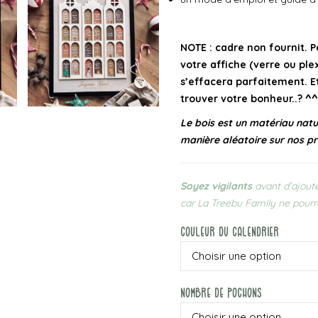
NOTE : cadre non fournit. 
votre affiche (verre ou plex
s’effacera parfaitement. E
trouver votre bonheur..? ^^
Le bois est un matériau natur
manière aléatoire sur nos pr
Soyez vigilants
avant d’ajoute
car La Treebu Family ne pourr
Couleur Du Calendrier
Nombre De Pochons