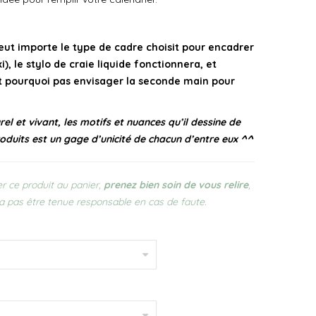
Peut importe le type de cadre choisit pour encadrer
i), le stylo de craie liquide fonctionnera, et
t pourquoi pas envisager la seconde main pour
el et vivant, les motifs et nuances qu’il dessine de
oduits est un gage d’unicité de chacun d’entre eux ^^
r ce produit au panier,
prenez bien soin de vous relire
,
a pas être tenue responsable en cas de faute.