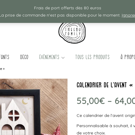
Frais de ports offerts à partir de 80€ d'achat :)
Frais de port offerts dès 80 euros
La prise de commande n'est pas disponible pour le moment.
Ignore
fants
Déco
évènements
TOUS LES PRODUITS
à prop
he »
calendrier de l’avent «
55,00
€
–
64,0
Ce calendrier de l’avent origi
Personnalisable à souhait, il
de votre choix.