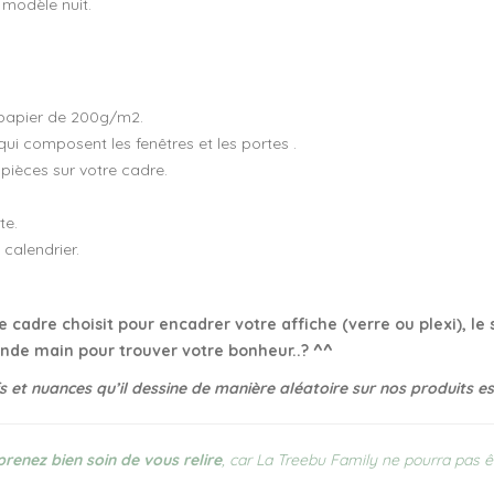
 modèle nuit.
 papier de 200g/m2.
qui composent les fenêtres et les portes .
 pièces sur votre cadre.
te.
calendrier.
 cadre choisit pour encadrer votre affiche (verre ou plexi), le 
onde main pour trouver votre bonheur..? ^^
fs et nuances qu’il dessine de manière aléatoire sur nos produits e
prenez bien soin de vous relire
, car La Treebu Family ne pourra pas ê