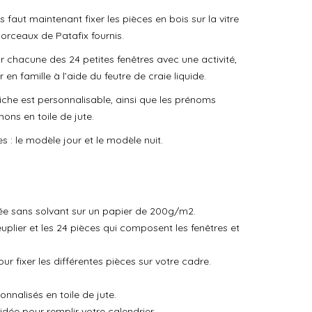
 faut maintenant fixer les pièces en bois sur la vitre
orceaux de Patafix fournis.
ir chacune des 24 petites fenêtres avec une activité,
n famille à l’aide du feutre de craie liquide.
affiche est personnalisable, ainsi que les prénoms
ons en toile de jute.
s : le modèle jour et le modèle nuit.
e sans solvant sur un papier de 200g/m2.
plier et les 24 pièces qui composent les fenêtres et
r fixer les différentes pièces sur votre cadre.
nnalisés en toile de jute.
dée pour remplir votre calendrier.