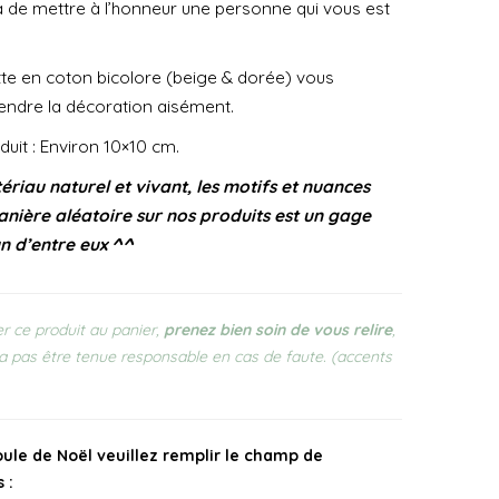
a de mettre à l’honneur une personne qui vous est
tte en coton bicolore (beige & dorée) vous
endre la décoration aisément.
uit : Environ 10×10 cm.
ériau naturel et vivant, les motifs et nuances
anière aléatoire sur nos produits est un gage
un d’entre eux ^^
r ce produit au panier,
prenez bien soin de vous relire
,
a pas être tenue responsable en cas de faute. (accents
oule de Noël veuillez remplir le champ de
 :