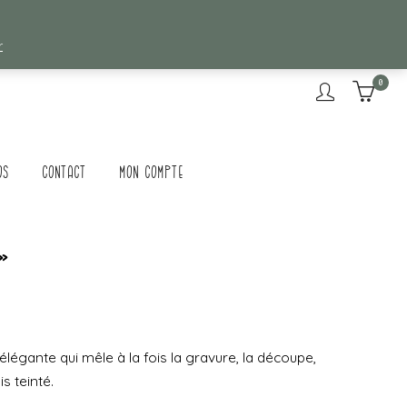
r
0
os
Contact
Mon compte
 »
légante qui mêle à la fois la gravure, la découpe,
is teinté.