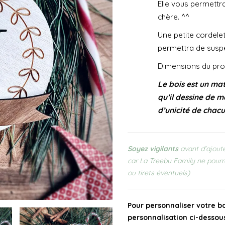
Elle vous permettr
chère. ^^
Une petite cordele
permettra de susp
Dimensions du prod
Le bois est un mat
qu’il dessine de m
d’unicité de chac
Soyez vigilants
avant d’ajoute
car La Treebu Family ne pourr
ou tirets éventuels)
Pour personnaliser votre b
personnalisation ci-dessous