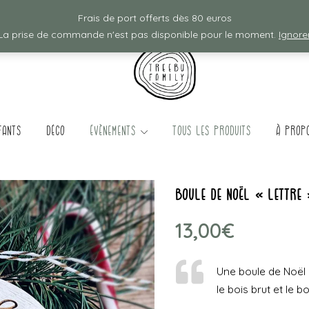
Frais de ports offerts à partir de 80€ d'achat :)
Frais de port offerts dès 80 euros
La prise de commande n'est pas disponible pour le moment.
Ignore
fants
Déco
évènements
TOUS LES PRODUITS
à prop
boule de Noël « Lettre
13,00
€
Une boule de Noël é
le bois brut et le bo