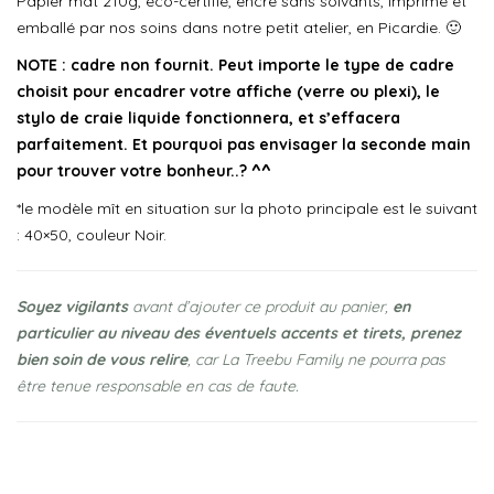
Papier mat 210g, éco-certifié, encre sans solvants, imprimé et
emballé par nos soins dans notre petit atelier, en Picardie. 🙂
NOTE : cadre non fournit. Peut importe le type de cadre
choisit pour encadrer votre affiche (verre ou plexi), le
stylo de craie liquide fonctionnera, et s’effacera
parfaitement. Et pourquoi pas envisager la seconde main
pour trouver votre bonheur..? ^^
*le modèle mît en situation sur la photo principale est le suivant
: 40×50, couleur Noir.
Soyez vigilants
avant d’ajouter ce produit au panier,
en
particulier au niveau des éventuels accents et tirets, prenez
bien soin de vous relire
, car La Treebu Family ne pourra pas
être tenue responsable en cas de faute.