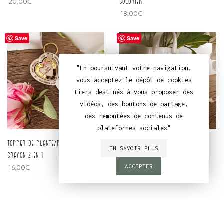
20,00
€
colorier
18,00
€
Save
Save
"En poursuivant votre navigation,
vous acceptez le dépôt de cookies
tiers destinés à vous proposer des
vidéos, des boutons de partage,
des remontées de contenus de
plateformes sociales"
topper de plante/porte-clef
miroir de poche crayon
EN SAVOIR PLUS
crayon 2 en 1
16,00
€
16,00
€
ACCEPTER