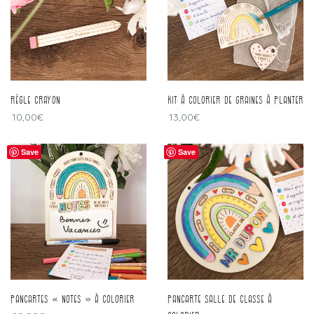
Règle crayon
kit à colorier de graines à planter
10,00
€
13,00
€
Save
Save
pancartes « notes » à colorier
pancarte salle de classe à