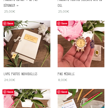
déranger »
ciel
25,00
€
25,00
€
Save
Save
Livre photos individuelles
pins médaille
24,00
€
8,00
€
Save
Save