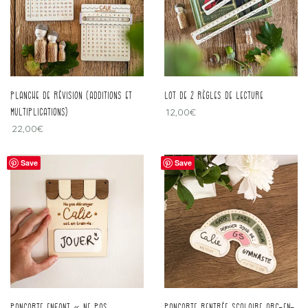
planche de révision (additions et
Lot de 2 règles de lecture
multiplications)
12,00
€
22,00
€
Save
Save
pancarte enfant « ne pas
pancarte rentrée scolaire arc-en-