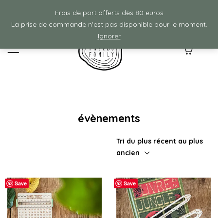
Frais de ports offerts à partir de 80€ d'achat :)
Frais de port offerts dès 80 euros
La prise de commande n'est pas disponible pour le moment.
Ignorer
0
évènements
Tri du plus récent au plus
ancien
Save
Save