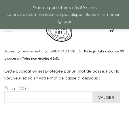
Frais de ports offerts à partir de 80€ d'achat :)
Frais de port offerts dès 80 euros
La prise de commande n'est pas disponible pour le moment.
Ignorer
0
Accueil
évènements
SAINT-VALENTIN
Protégé : fabrication de 90
plaques chiffrées numérotées 6,5x5cm.
Cette publication est protégée par un mot de passe. Pour la
voir, veuillez saisir votre mot de passe ci-dessous :
Mot de passe :